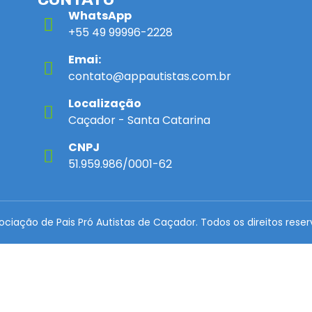
WhatsApp
+55 49 99996-2228
Emai:
contato@appautistas.com.br
Localização
Caçador - Santa Catarina
CNPJ
51.959.986/0001-62
sociação de Pais Pró Autistas de Caçador. Todos os direitos reser